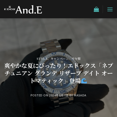
Skip
to
content
STYLE
、
キャンペーン
、
未分類
爽やかな夏にぴったり！エドックス「ネプ
チュニアン グランデ リザーブ デイト オー
トマティック」登場
POSTED ON
2024年8月7日
BY
MASADA