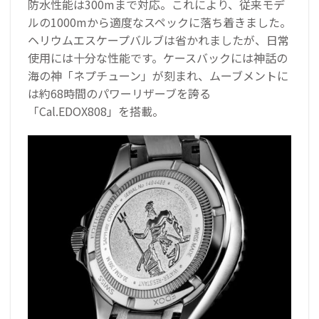
防水性能は300mまで対応。これにより、従来モデ
ルの1000mから適度なスペックに落ち着きました。
ヘリウムエスケープバルブは省かれましたが、日常
使用には十分な性能です。ケースバックには神話の
海の神「ネプチューン」が刻まれ、ムーブメントに
は約68時間のパワーリザーブを誇る
「Cal.EDOX808」を搭載。