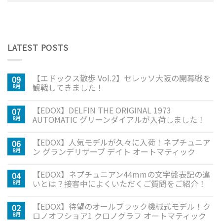
LATEST POSTS
【エドックス散歩 Vol.2】セレッソ大阪の開幕戦を
09
観戦してきました！
8月
【EDOX】DELFIN THE ORIGINAL 1973
07
AUTOMATIC グリーンダイアルが入荷しました！
8月
【EDOX】人気モデルが久々に入荷！ネプチュニア
06
ン グランデリザーブ デイト オートマティック
8月
【EDOX】ネプチュニアン44mmの文字盤表記の違
04
いとは？接客中によくいただくご質問をご紹介！
8月
【EDOX】待望のオールブラック機械式モデル！ク
02
ロノオフショア1 クロノグラフ オートマティック
8月