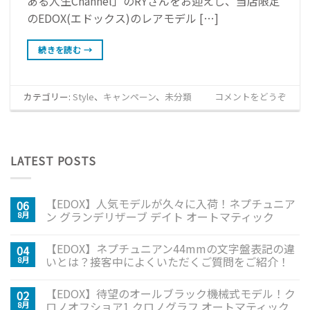
ある人生Channel」のRYさんをお迎えし、当店限定
のEDOX(エドックス)のレアモデル […]
続きを読む
→
カテゴリー:
Style
、
キャンペーン
、
未分類
コメントをどうぞ
LATEST POSTS
【EDOX】人気モデルが久々に入荷！ネプチュニア
06
ン グランデリザーブ デイト オートマティック
8月
【EDOX】ネプチュニアン44mmの文字盤表記の違
04
いとは？接客中によくいただくご質問をご紹介！
8月
【EDOX】待望のオールブラック機械式モデル！ク
02
ロノオフショア1 クロノグラフ オートマティック
8月