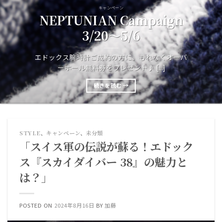
キャンペーン
NEPTUNIAN Campaign
3/20～5/6
エドックス腕時計ご成約の方に、もれなくオーバ
ーホール無料券をプレゼント♪ [...]
続きを読む
→
STYLE
、
キャンペーン
、
未分類
「スイス軍の伝説が蘇る！エドック
ス『スカイダイバー 38』の魅力と
は？」
POSTED ON
2024年8月16日
BY
加藤