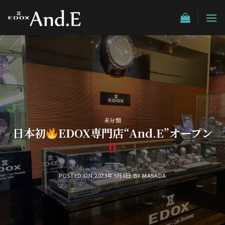
Skip
to
content
未分類
日本初
EDOX専門店“And.E”オープン
POSTED ON
2023年9月8日
BY
MASADA