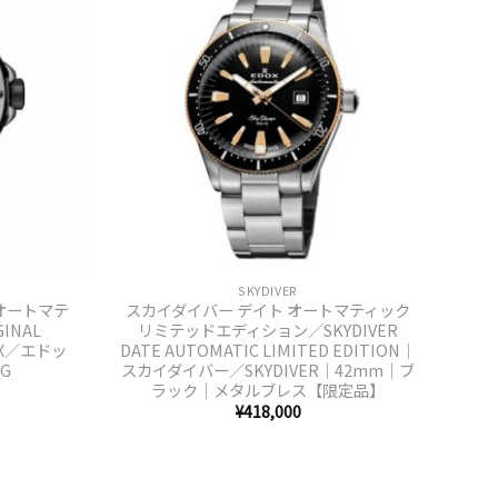
+
SKYDIVER
オートマテ
スカイダイバー デイト オートマティック
GINAL
リミテッドエディション／SKYDIVER
OX／エドッ
DATE AUTOMATIC LIMITED EDITION｜
G
スカイダイバー／SKYDIVER｜42mm｜ブ
ラック｜メタルブレス【限定品】
¥
418,000