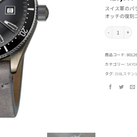
スイス軍のパ
オッチの復刻
スカイダイバー デ
商品コード:
8012
カテゴリー:
SKYD
タグ:
316Lステ