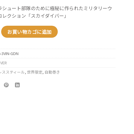
ラシュート部隊のために極秘に作られたミリタリーウ
コレクション「スカイダイバー」
イト オートマティック リミテッドエディション／SKYDIVER DATE AUT
お買い物カゴに追加
6-3VIN-GDN
IVER
ンレススティール
,
世界限定
,
自動巻き