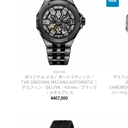
New
+
+
DELFIN
オリジナル メカノ オートマティック／
デルフィ
THE ORIGINAL MECANO AUTOMATIC｜
D
デルフィン／DELFIN｜43mm／ブラック
CHRON
｜メタルブレス
バーベルト
¥
407,000